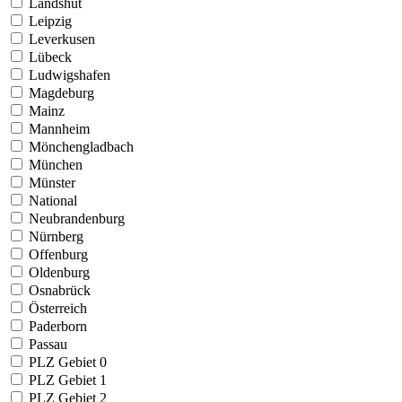
Landshut
Leipzig
Leverkusen
Lübeck
Ludwigshafen
Magdeburg
Mainz
Mannheim
Mönchengladbach
München
Münster
National
Neubrandenburg
Nürnberg
Offenburg
Oldenburg
Osnabrück
Österreich
Paderborn
Passau
PLZ Gebiet 0
PLZ Gebiet 1
PLZ Gebiet 2