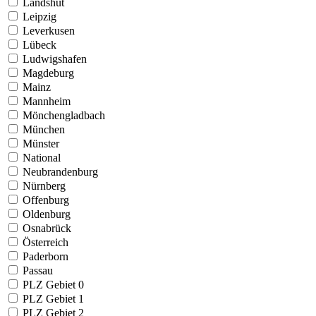
Landshut
Leipzig
Leverkusen
Lübeck
Ludwigshafen
Magdeburg
Mainz
Mannheim
Mönchengladbach
München
Münster
National
Neubrandenburg
Nürnberg
Offenburg
Oldenburg
Osnabrück
Österreich
Paderborn
Passau
PLZ Gebiet 0
PLZ Gebiet 1
PLZ Gebiet 2