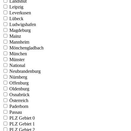
Landshut
Leipzig
Leverkusen
Lübeck
Ludwigshafen
Magdeburg
Mainz
Mannheim
Mönchengladbach
München
Münster
National
Neubrandenburg
Nürnberg
Offenburg
Oldenburg
Osnabrück
Österreich
Paderborn
Passau
PLZ Gebiet 0
PLZ Gebiet 1
PLZ Gebiet 2