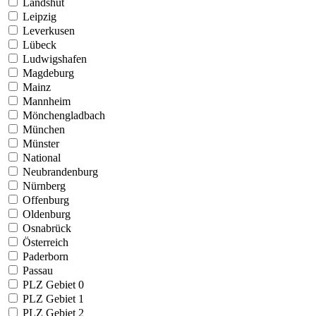
Landshut
Leipzig
Leverkusen
Lübeck
Ludwigshafen
Magdeburg
Mainz
Mannheim
Mönchengladbach
München
Münster
National
Neubrandenburg
Nürnberg
Offenburg
Oldenburg
Osnabrück
Österreich
Paderborn
Passau
PLZ Gebiet 0
PLZ Gebiet 1
PLZ Gebiet 2