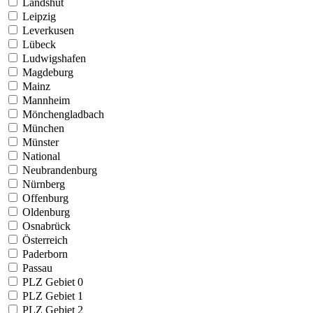
Landshut
Leipzig
Leverkusen
Lübeck
Ludwigshafen
Magdeburg
Mainz
Mannheim
Mönchengladbach
München
Münster
National
Neubrandenburg
Nürnberg
Offenburg
Oldenburg
Osnabrück
Österreich
Paderborn
Passau
PLZ Gebiet 0
PLZ Gebiet 1
PLZ Gebiet 2